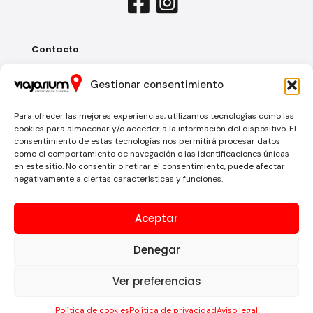
Contacto
Pl. Sixto Machado, nº3
Gestionar consentimiento
ITC, CP: 38009
Santa Cruz de Tenerife
Islas Canarias
Para ofrecer las mejores experiencias, utilizamos tecnologías como las
cookies para almacenar y/o acceder a la información del dispositivo. El
consentimiento de estas tecnologías nos permitirá procesar datos
+34 620 21 79 24
como el comportamiento de navegación o las identificaciones únicas
en este sitio. No consentir o retirar el consentimiento, puede afectar
+34 922 38 70 36
negativamente a ciertas características y funciones.
info@viajarium.es
Aceptar
Denegar
Enlaces
Ver preferencias
Inicio
Agencia
Política de cookies
Política de privacidad
Aviso legal